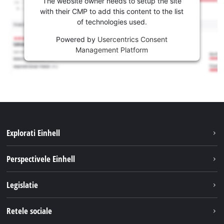
The website owner needs to setup the site
with their CMP to add this content to the list
of technologies used.
Powered by
Usercentrics Consent
Management Platform
Explorati Einhell
Sustenabilitate
Perspectivele Einhell
Servicii
Despre noi
Legislatie
Sistemul de acumulatori
Cariere
Tipareste
Retele sociale
Einhell in lume
Confidentialitatea datelor