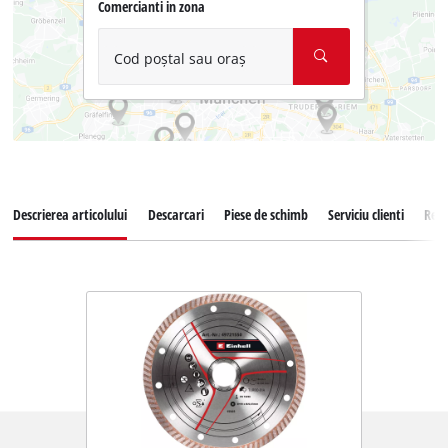
Comercianti in zona
Cod poștal sau oraș
Descrierea articolului
Descarcari
Piese de schimb
Serviciu clienti
Rece