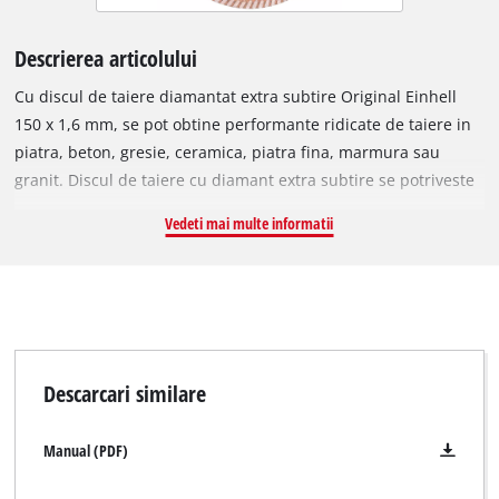
Descrierea articolului
Cu discul de taiere diamantat extra subtire Original Einhell
150 x 1,6 mm, se pot obtine performante ridicate de taiere in
piatra, beton, gresie, ceramica, piatra fina, marmura sau
granit. Discul de taiere cu diamant extra subtire se potriveste
aproape tuturor polizoarelor unghiulare de 150 mm
Vedeti mai multe informatii
disponibile in comert si a fost dezvoltat special pentru
polizoarele unghiulare fara cablu. Diametrul exterior este de
150 mm si are un orificiu M14. Discul poate fi utilizat la o
viteza maxima de 10.250 rotatii pe minut cu o viteza
circumferentiala maxima de 80 m/s.
Descarcari similare
Manual (PDF)