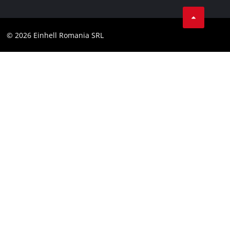
LinkedIn
Conformitate
YouТube
Declaratie de accesibilitate
© 2026 Einhell Romania SRL
Facebook
Instagram