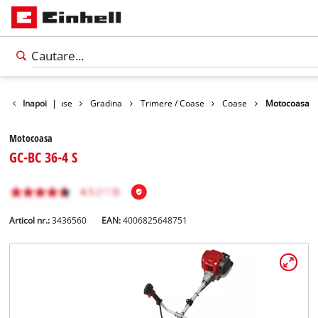
Inapoi
Produse
|
Gradina
Trimere / Coase
Coase
Motocoasa
Motocoasa
GC-BC 36-4 S
Articol nr.:
3436560
EAN:
4006825648751