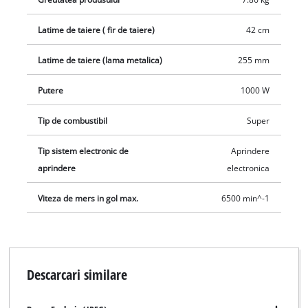
este asigurata de un ambreiaj centrifugal care dezactiveaza
scula de taiere in modul inactiv. Pentru o utilizare confortabila
Latime de taiere ( fir de taiere)
42 cm
exista o curea de transport usor de utilizat. Datorita arborelui
Latime de taiere (lama metalica)
255 mm
despicat, coasa poate fi demontata in doua parti in doar
cateva miscari pentru un transport si o depozitare usoara intr-
Putere
1000 W
un spatiu minim.
Tip de combustibil
Super
Tip sistem electronic de
Aprindere
aprindere
electronica
Viteza de mers in gol max.
6500 min^-1
Descarcari similare