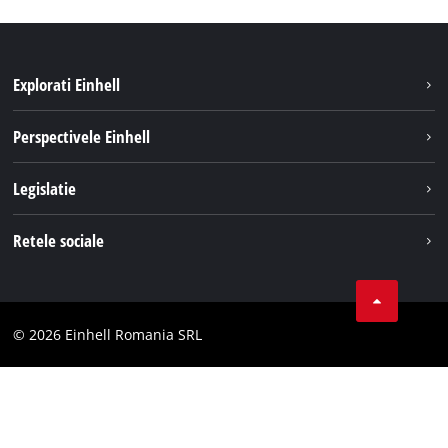
Explorati Einhell
Sustenabilitate
Perspectivele Einhell
Servicii
Despre noi
Legislatie
Sistemul de acumulatori
Cariere
Tipareste
Retele sociale
Einhell in lume
Confidentialitatea datelor
LinkedIn
Conformitate
YouТube
Declaratie de accesibilitate
© 2026 Einhell Romania SRL
Facebook
Instagram