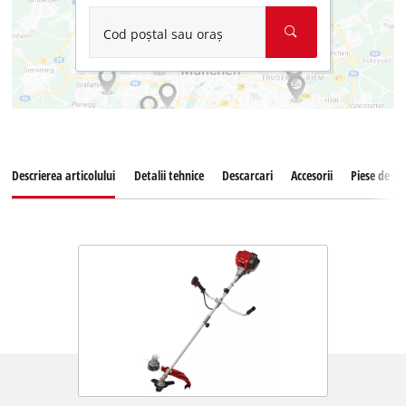
Cod poștal sau oraș
Descrierea articolului
Detalii tehnice
Descarcari
Accesorii
Piese de s