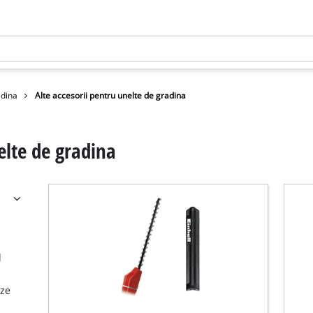
adina
Alte accesorii pentru unelte de gradina
elte de gradina
d
nze