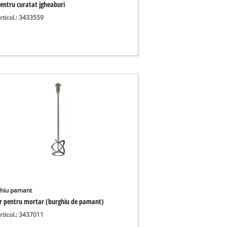
pentru curatat jgheaburi
rticol.: 3433559
hiu pamant
r pentru mortar (burghiu de pamant)
rticol.: 3437011