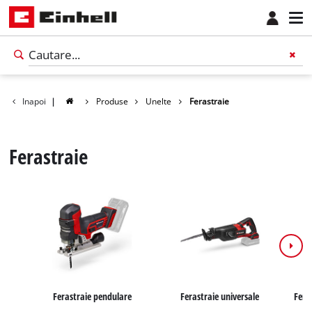
Inapoi
|
Produse
Unelte
Ferastraie
Ferastraie
Ferastraie pendulare
Ferastraie universale
Fera