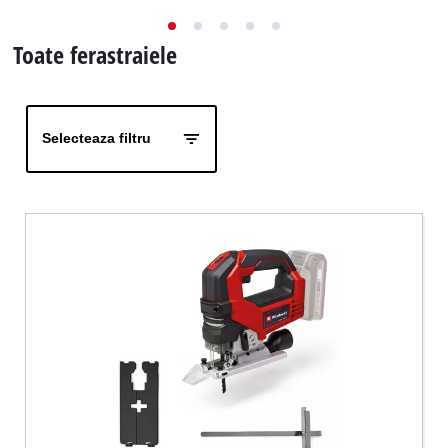
Română
Toate ferastraiele
RO
Română
English
Selecteaza filtru