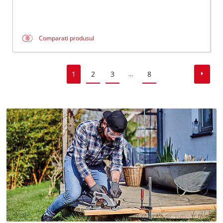
Comparati produsul
1
2
3
8
...