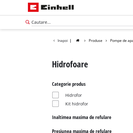
Inapoi
|
Produse
Pompe de ap
Hidrofoare
Categorie produs
Hidrofor
Kit hidrofor
Inaltimea maxima de refulare
Presiunea maxima de refulare
Română
RO
Română