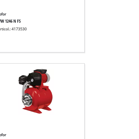
ofor
W 1246 N FS
rticol.: 4173530
ofor