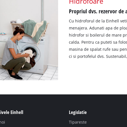
Hidrofoare
Propriul dvs. rezervor de 
Cu hidroforul de la Einhell vet
menajera. Adunati apa de ploai
hidrofor si boilerul de mare p
calda. Pentru ca puteti sa folo
masina de spalat rufe sau pent
ci si portofelul dvs. Sustenabil,
ivele Einhell
Legislatie
noi
Tipareste