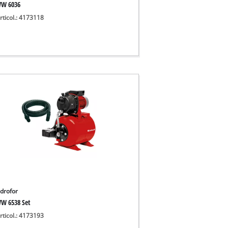
W 6036
rticol.: 4173118
idrofor
W 6538 Set
rticol.: 4173193