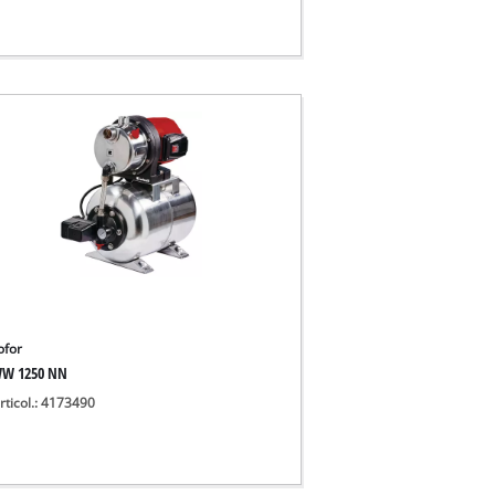
ofor
W 1250 NN
rticol.: 4173490