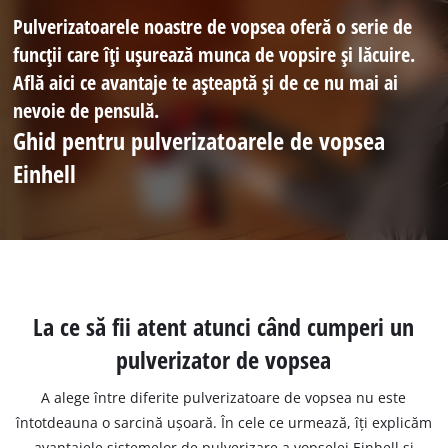
Pulverizatoarele noastre de vopsea oferă o serie de
funcții care îți ușurează munca de vopsire și lăcuire.
Află aici ce avantaje te așteaptă și de ce nu mai ai
nevoie de pensulă.
Ghid pentru pulverizatoarele de vopsea
Einhell
La ce să fii atent atunci când cumperi un
pulverizator de vopsea
A alege între diferite pulverizatoare de vopsea nu este
întotdeauna o sarcină ușoară. În cele ce urmează, îți explicăm
avantajele sistemelor de pulverizare a vopselei Einhell și