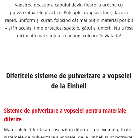
vopsirea deasupra capului devin floare la ureche cu
pulverizatoarele practice. Poți aplica vopsea, lac și lazură
rapid, uniform și curat, folosind cât mai puțin material posibil
– și în același timp protejezi spatele, gâtul și umerii. Nu a fost
niciodată mai simplu să adaugi culoare în viața ta!
Diferitele sisteme de pulverizare a vopselei
de la Einhell
Sisteme de pulverizare a vopselei pentru materiale
diferite
Materialele diferite au vâscozități diferite – de exemplu, toate
sistemele de pulverizare a vopselei de la Einhell sunt potrivite