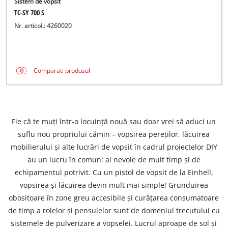
Sistem de vopsit
TC-SY 700 S
Nr. articol.: 4260020
Comparati produsul
Fie că te muți într-o locuință nouă sau doar vrei să aduci un
suflu nou propriului cămin – vopsirea pereților, lăcuirea
mobilierului și alte lucrări de vopsit în cadrul proiectelor DIY
au un lucru în comun: ai nevoie de mult timp și de
echipamentul potrivit. Cu un pistol de vopsit de la Einhell,
vopsirea și lăcuirea devin mult mai simple! Grunduirea
obositoare în zone greu accesibile și curățarea consumatoare
de timp a rolelor și pensulelor sunt de domeniul trecutului cu
sistemele de pulverizare a vopselei. Lucrul aproape de sol și