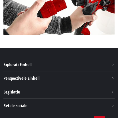
Explorati Einhell
Sustenabilitate
Perspectivele Einhell
Servicii
Despre noi
Legislatie
Sistemul de acumulatori
Cariere
Tipareste
Retele sociale
Einhell in lume
Confidentialitatea datelor
LinkedIn