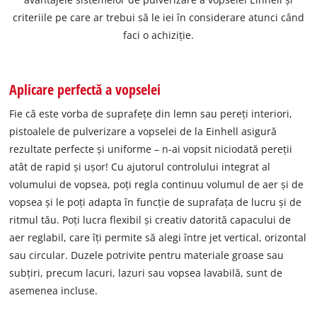
criteriile pe care ar trebui să le iei în considerare atunci când
faci o achiziție.
Aplicare perfectă a vopselei
Fie că este vorba de suprafețe din lemn sau pereți interiori,
pistoalele de pulverizare a vopselei de la Einhell asigură
rezultate perfecte și uniforme – n-ai vopsit niciodată pereții
atât de rapid și ușor! Cu ajutorul controlului integrat al
volumului de vopsea, poți regla continuu volumul de aer și de
vopsea și le poți adapta în funcție de suprafața de lucru și de
ritmul tău. Poți lucra flexibil și creativ datorită capacului de
aer reglabil, care îți permite să alegi între jet vertical, orizontal
sau circular. Duzele potrivite pentru materiale groase sau
subțiri, precum lacuri, lazuri sau vopsea lavabilă, sunt de
asemenea incluse.