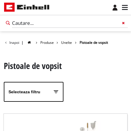
Inapoi
|
Produse
Unelte
Pistoale de vopsit
Pistoale de vopsit
Selecteaza filtru
Română
RO
Română