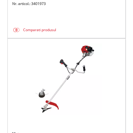
Nr. articol.: 3401973
Comparati produsul