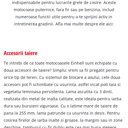
indispensabile pentru lucrarile grele de cosire. Aceste
motocoase puternice, fara fir sau pe benzina, includ
numeroase functii utile pentru a te sprijini activ in
intretinerea gradinii. Afla mai multe despre ele aici:
Accesorii taiere
Te intrebi de ce toate motocoasele Einhell sunt echipate cu
doua accesorii de taiere? Simplu: vrem sa fii pregatit pentru
orice tip de teren. Cu sistemul de blocare a axului, cele doua
accesorii pot fi schimbate cu usurinta, astfel incat poti taia si
vegetatia lemnoasa persistenta. Lama ascutita cu 3 dinti,
realizata din metal de inalta calitate, este ideala pentru iarba
dura sau buruieni viguroase. Cu o latime mare de taiere de
pana la 255 mm, lama patrunde cu usurinta in desis. Pentru
cosirea firelor de iarba inalte si groase, la margini sau in zone
deschise, tamburul cu fir dublu este cea mai buna alegere.