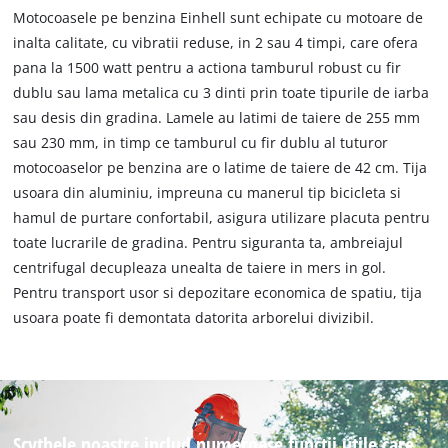
Motocoasele pe benzina Einhell sunt echipate cu motoare de
inalta calitate, cu vibratii reduse, in 2 sau 4 timpi, care ofera
pana la 1500 watt pentru a actiona tamburul robust cu fir
dublu sau lama metalica cu 3 dinti prin toate tipurile de iarba
sau desis din gradina. Lamele au latimi de taiere de 255 mm
sau 230 mm, in timp ce tamburul cu fir dublu al tuturor
motocoaselor pe benzina are o latime de taiere de 42 cm. Tija
usoara din aluminiu, impreuna cu manerul tip bicicleta si
hamul de purtare confortabil, asigura utilizare placuta pentru
toate lucrarile de gradina. Pentru siguranta ta, ambreiajul
centrifugal decupleaza unealta de taiere in mers in gol.
Pentru transport usor si depozitare economica de spatiu, tija
usoara poate fi demontata datorita arborelui divizibil.
Scythele noastre includ numeroase functii utile care