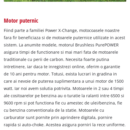
Motor puternic
Fiind parte a familiei Power X-Change, motocoasele noastre
fara fir beneficiaza si de motoarele puternice utilizate in acest
sistem. La anumite modele, motorul Brushless PurePOWER
asigura timpi de functionare si mai mari fata de motoarele
traditionale cu perii de carbon. Necesita foarte putina
intretinere, iar daca te inregistrezi online, oferim o garantie
de 10 ani pentru motor. Totusi, exista lucrari in gradina in
care ai nevoie de puterea suplimentara a unui motor de 1500
watt. Iar noi avem solutia potrivita. Motoarele in 2 sau 4 timpi
ale cositoarelor pe benzina au o turatie la ralanti intre 6500 si
9600 rpm si pot functiona fie cu amestec de ulei/benzina, fie
cu benzina conventionala de la statie. Motoarele cu
carburator sunt pornite prin aprindere digitala, pornire
rapida si auto-choke. Acestea asigura porniri la rece uniforme.