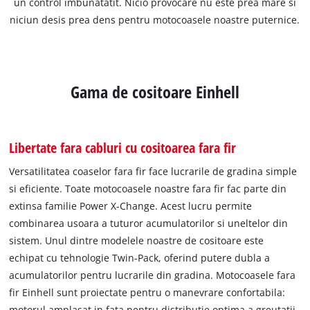
un control imbunatatit. Nicio provocare nu este prea mare si
niciun desis prea dens pentru motocoasele noastre puternice.
Gama de cositoare Einhell
Libertate fara cabluri cu cositoarea fara fir
Versatilitatea coaselor fara fir face lucrarile de gradina simple
si eficiente. Toate motocoasele noastre fara fir fac parte din
extinsa familie Power X-Change. Acest lucru permite
combinarea usoara a tuturor acumulatorilor si uneltelor din
sistem. Unul dintre modelele noastre de cositoare este
echipat cu tehnologie Twin-Pack, oferind putere dubla a
acumulatorilor pentru lucrarile din gradina. Motocoasele fara
fir Einhell sunt proiectate pentru o manevrare confortabila:
motorul amplasat in fata pentru distributie optima a greutatii,