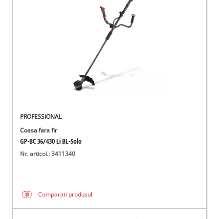
Română
RO
Română
English
PROFESSIONAL
Coasa fara fir
GP-BC 36/430 Li BL-Solo
Nr. articol.: 3411340
Comparati produsul