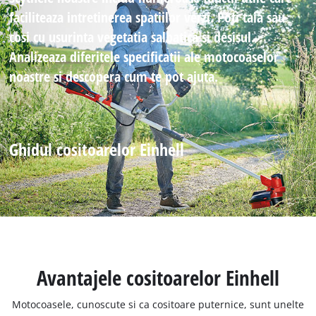
faciliteaza intretinerea spatiilor verzi. Poti taia sau
cosi cu usurinta vegetatia salbatica si desisul.
Analizeaza diferitele specificatii ale motocoaselor
noastre si descopera cum te pot ajuta.
Ghidul cositoarelor Einhell
Avantajele cositoarelor Einhell
Motocoasele, cunoscute si ca cositoare puternice, sunt unelte