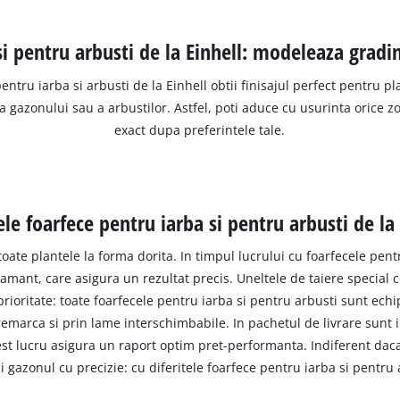
si pentru arbusti de la Einhell: modeleaza gradin
ntru iarba si arbusti de la Einhell obtii finisajul perfect pentru pl
 gazonului sau a arbustilor. Astfel, poti aduce cu usurinta orice z
exact dupa preferintele tale.
ele foarfece pentru iarba si pentru arbusti de la
 toate plantele la forma dorita. In timpul lucrului cu foarfecele pen
 diamant, care asigura un rezultat precis. Uneltele de taiere special
rioritate: toate foarfecele pentru iarba si pentru arbusti sunt ech
emarca si prin lame interschimbabile. In pachetul de livrare sunt in
est lucru asigura un raport optim pret-performanta. Indiferent dac
i gazonul cu precizie: cu diferitele foarfece pentru iarba si pentru a