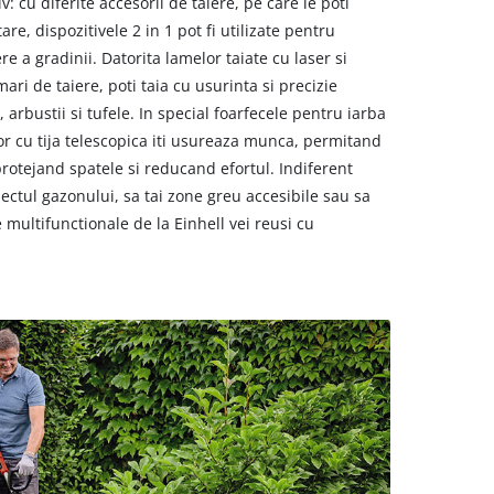
v: cu diferite accesorii de taiere, pe care le poti
e, dispozitivele 2 in 1 pot fi utilizate pentru
e a gradinii. Datorita lamelor taiate cu laser si
ari de taiere, poti taia cu usurinta si precizie
 arbustii si tufele. In special foarfecele pentru iarba
r cu tija telescopica iti usureaza munca, permitand
 protejand spatele si reducand efortul. Indiferent
ectul gazonului, sa tai zone greu accesibile sau sa
 multifunctionale de la Einhell vei reusi cu