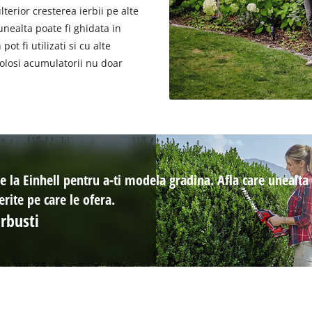
erior cresterea ierbii pe alte
unealta poate fi ghidata in
ot fi utilizati si cu alte
folosi acumulatorii nu doar
 la Einhell pentru a-ti modela gradina. Afla care unealta ti
erite pe care le ofera.
arbusti