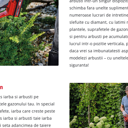
arbusti intr-un singur dispoziti
schimba fara unelte suplimentar
numeroase lucrari de intretiner
slefuite cu diamant, cu latimi m
plantele, suprafetele de gazon,
si pentru arbusti pe acumulato
lucrul intr-o pozitie verticala,
daca vrei sa imbunatatesti asp
modelezi arbustii – cu uneltele
siguranta!
on
s iarba si arbusti pe
tele gazonului tau. In special
afete, iarba care creste peste
 iarba si arbusti taie iarba
ti seta adancimea de taiere