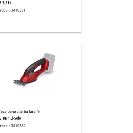
 7,2 Li
rticol.: 3410381
eca pentru iarba fara fir
G 18/1 Li-Solo
rticol.: 3410382