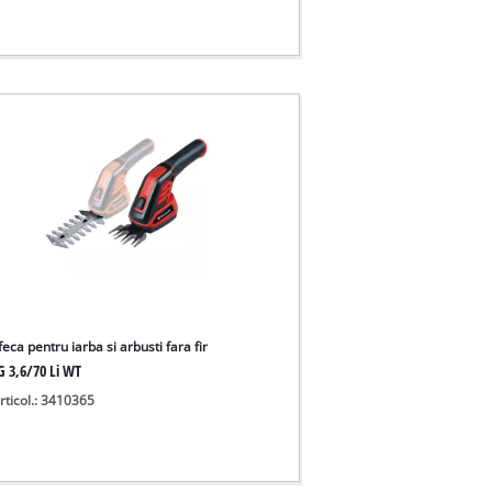
eca pentru iarba si arbusti fara fir
G 3,6/70 Li WT
rticol.: 3410365