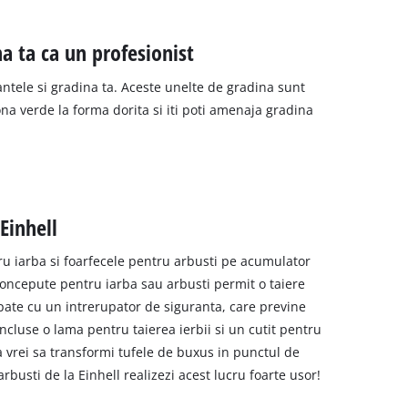
a ta ca un profesionist
antele si gradina ta. Aceste unelte de gradina sunt
ona verde la forma dorita si iti poti amenaja gradina
 Einhell
tru iarba si foarfecele pentru arbusti pe acumulator
 concepute pentru iarba sau arbusti permit o taiere
ipate cu un intrerupator de siguranta, care previne
cluse o lama pentru taierea ierbii si un cutit pentru
a vrei sa transformi tufele de buxus in punctul de
rbusti de la Einhell realizezi acest lucru foarte usor!