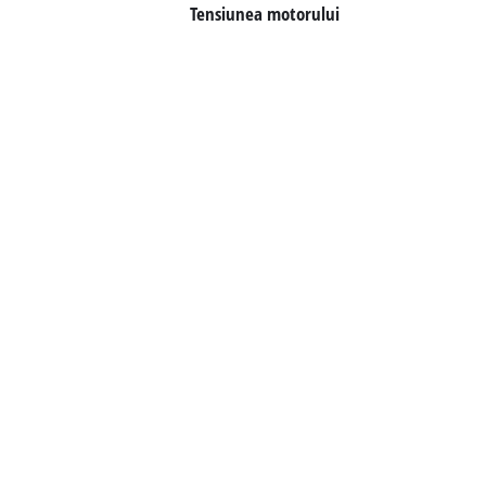
Tensiunea motorului
Română
RO
Română
English