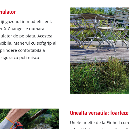
mulator
riji gazonul in mod eficient.
wer X-Change se numara
ulator de pe piata. Acestea
xibila. Manerul cu softgrip al
 prindere confortabila a
sigura ca poti misca
Unealta versatila: foarfec
Unele unelte de la Einhell com