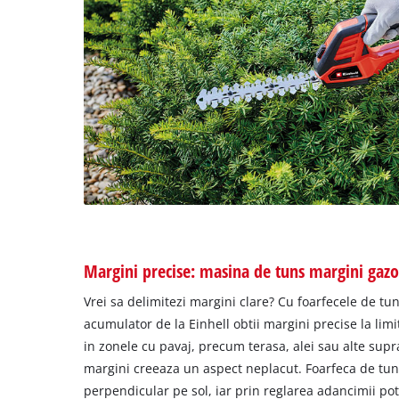
Margini precise: masina de tuns margini gaz
Vrei sa delimitezi margini clare? Cu foarfecele de tun
acumulator de la Einhell obtii margini precise la limi
in zonele cu pavaj, precum terasa, alei sau alte supr
margini creeaza un aspect neplacut. Foarfeca de tuns
perpendicular pe sol, iar prin reglarea adancimii po