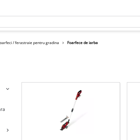
oarfeci / ferastraie pentru gradina
Foarfece de iarba
ara