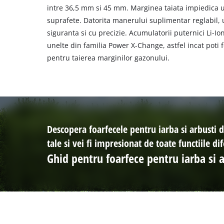
intre 36,5 mm si 45 mm. Marginea taiata impiedica ult
suprafete. Datorita manerului suplimentar reglabil, 
siguranta si cu precizie. Acumulatorii puternici Li-Ion p
unelte din familia Power X-Change, astfel incat poti 
pentru taierea marginilor gazonului.
Descopera foarfecele pentru iarba si arbusti de
tale si vei fi impresionat de toate functiile dif
Ghid pentru foarfece pentru iarba si 