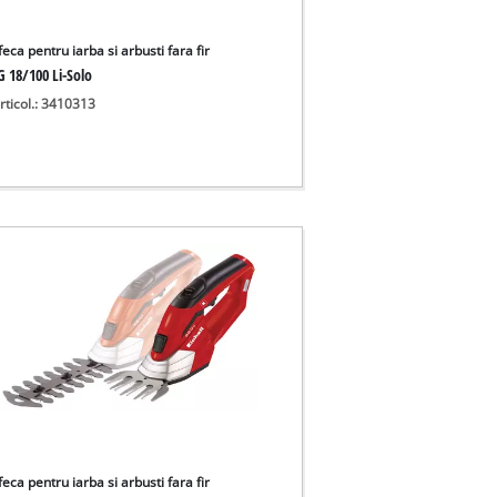
eca pentru iarba si arbusti fara fir
G 18/100 Li-Solo
rticol.: 3410313
eca pentru iarba si arbusti fara fir