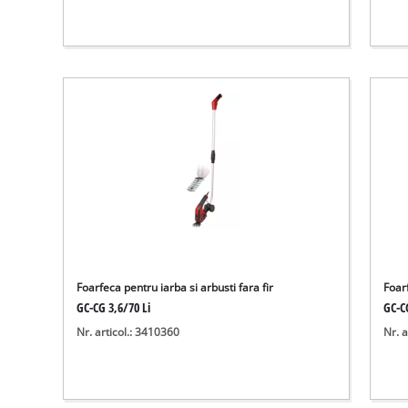
Foarfeca pentru iarba si arbusti fara fir
Foarf
GC-CG 3,6/70 Li
GC-C
Nr. articol.: 3410360
Nr. a