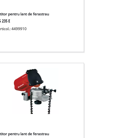
titor pentru lant de ferastrau
S 235 E
rticol.: 4499910
titor pentru lant de ferastrau