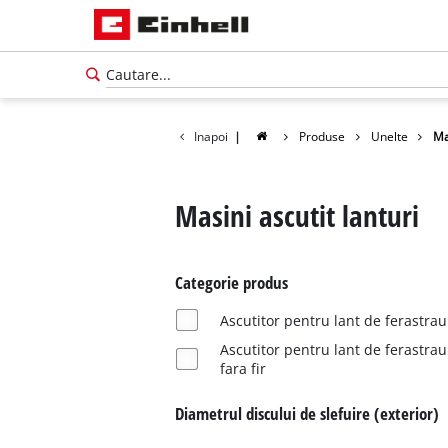
Inapoi
|
Produse
Unelte
Ma
Masini ascutit lanturi
Categorie produs
Ascutitor pentru lant de ferastrau
Ascutitor pentru lant de ferastrau
fara fir
Diametrul discului de slefuire (exterior)
Română
RO
Română