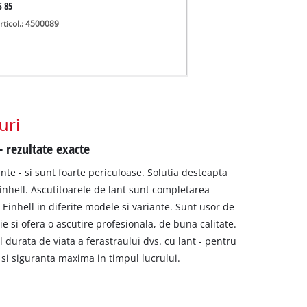
S 85
rticol.: 4500089
uri
 rezultate exacte
nte - si sunt foarte periculoase. Solutia desteapta
Einhell. Ascutitoarele de lant sunt completarea
t Einhell in diferite modele si variante. Sunt usor de
izie si ofera o ascutire profesionala, de buna calitate.
 durata de viata a ferastraului dvs. cu lant - pentru
si siguranta maxima in timpul lucrului.