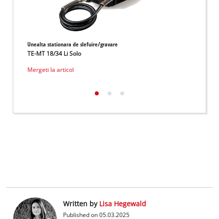
Unealta stationara de slefuire/gravare
Masina 
TE-MT 18/34 Li Solo
TE-MT 
Mergeti la articol
Merget
Written by
Lisa Hegewald
Published on 05.03.2025