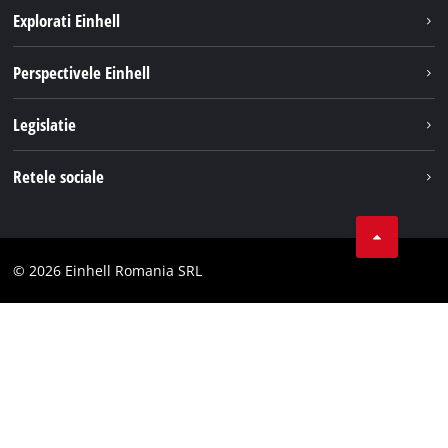
Explorati Einhell
Sustenabilitate
Perspectivele Einhell
Servicii
Despre noi
Legislatie
Sistemul de acumulatori
Cariere
Tipareste
Retele sociale
Einhell in lume
Confidentialitatea datelor
LinkedIn
Conformitate
YouТube
Declaratie de accesibilitate
© 2026 Einhell Romania SRL
Facebook
Instagram