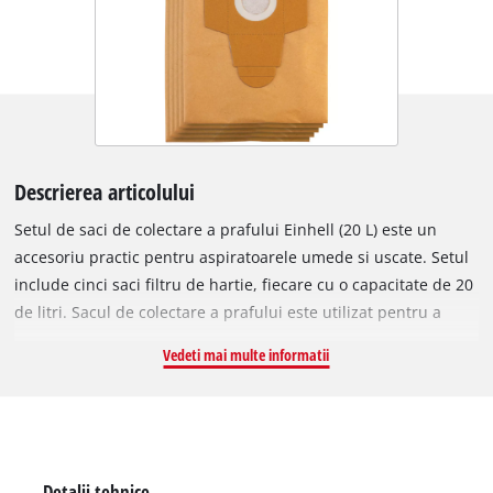
Descrierea articolului
Setul de saci de colectare a prafului Einhell (20 L) este un
accesoriu practic pentru aspiratoarele umede si uscate. Setul
include cinci saci filtru de hartie, fiecare cu o capacitate de 20
de litri. Sacul de colectare a prafului este utilizat pentru a
colecta murdaria fina si uscata, care mentine filtrul plisat al
Vedeti mai multe informatii
aspiratorului curat pentru mai mult timp, astfel incat puterea
de aspirare este mentinuta pentru mai mult timp. Sacii de
aspirare nu sunt potriviti pentru aspirarea lichidelor. Sacii de
colectare a murdariei pot fi utilizati cu orice aspirator Einhell
umed / uscat cu un recipient de 15 sau 20 litri (diametrul
Detalii tehnice