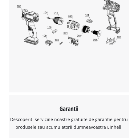
Avem nevoie de acordul dvs. pentru a
incarca serviciul Google Maps!
This content is not permitted to load due
to trackers that are not disclosed to the
visitor. The website owner needs to setup
the site with their CMP to add this content
to the list of technologies used.
Powered by
Usercentrics Consent
Management Platform
Garantii
Descoperiti serviciile noastre gratuite de garantie pentru
produsele sau acumulatorii dumneavoastra Einhell.