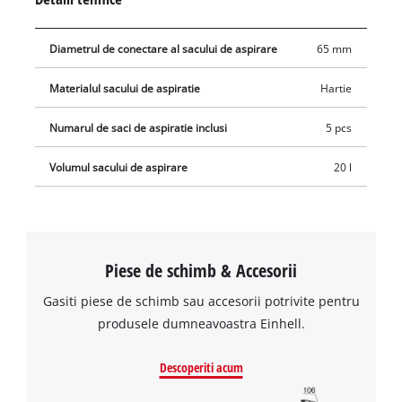
racordului 65 mm). Sacul de aspirare este pur si simplu plasat
in recipientul de colectare, iar duza de aspirare este conectata
Diametrul de conectare al sacului de aspirare
65 mm
la orificiul sacului (Ø 65 mm).
Materialul sacului de aspiratie
Hartie
Numarul de saci de aspiratie inclusi
5 pcs
Volumul sacului de aspirare
20 l
Piese de schimb & Accesorii
Gasiti piese de schimb sau accesorii potrivite pentru
produsele dumneavoastra Einhell.
Descoperiti acum