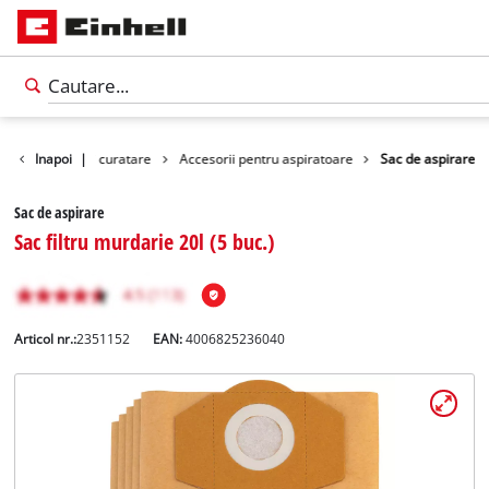
ii
Inapoi
Accesorii curatare
|
Accesorii pentru aspiratoare
Sac de aspirare
Sac de aspirare
Sac filtru murdarie 20l (5 buc.)
Articol nr.:
2351152
EAN:
4006825236040