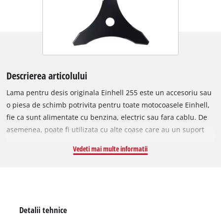
Descrierea articolului
Lama pentru desis originala Einhell 255 este un accesoriu sau
o piesa de schimb potrivita pentru toate motocoasele Einhell,
fie ca sunt alimentate cu benzina, electric sau fara cablu. De
asemenea, poate fi utilizata cu alte coase care au un suport
adecvat pentru lamele cu un orificiu de 25,4 mm. Lama
Vedeti mai multe informatii
metalica de 2,5 mm grosime, cu 3 dinti ascutiti, este ideala
pentru indepartarea vegetatiei inalte si crescute in exces, cum
ar fi tufisurile sau subarbustii. Cu o latime de taiere de 255
mm, poate fi utilizata si pentru a taia suprafete mari.
Detalii tehnice