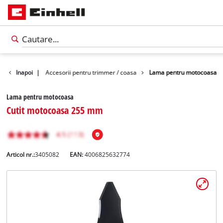
orii gradina
Inapoi
|
Accesorii pentru trimmer / coasa
Lama pentru motocoasa
Lama pentru motocoasa
Cutit motocoasa 255 mm
Articol nr.:
3405082
EAN:
4006825632774