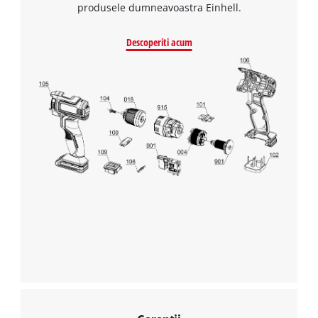
produsele dumneavoastra Einhell.
Descoperiti acum
Avem nevoie de acordul dvs. pentru a
incarca serviciul Google Maps!
This content is not permitted to load due
to trackers that are not disclosed to the
visitor. The website owner needs to setup
the site with their CMP to add this content
to the list of technologies used.
Powered by
Usercentrics Consent
Management Platform