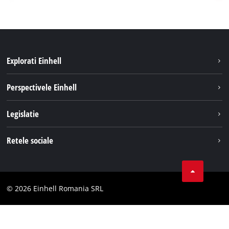
Explorati Einhell
Sustenabilitate
Perspectivele Einhell
Servicii
Despre noi
Legislatie
Sistemul de acumulatori
Cariere
Tipareste
Retele sociale
Einhell in lume
Confidentialitatea datelor
LinkedIn
Conformitate
YouТube
Declaratie de accesibilitate
© 2026 Einhell Romania SRL
Facebook
Instagram