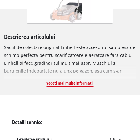
Descrierea articolului
Sacul de colectare original Einhell este accesoriul sau piesa de
schimb perfecta pentru scarificatoarele-aeratoare fara cablu
Einhell si face gradinaritul mult mai usor. Muschiul si
buruienile indepartate nu ajung pe gazon, asa cum s-ar
intampla de obicei, ci sunt depuse in sacul de colectare din
Vedeti mai multe informatii
nailon rezistent. Acest lucru va scuteste de munca de a le
strange cu grebla dupa aceea. Datorita volumului sau de 28 L,
numarul de ori in care cosul de colectare trebuie golit este, de
asemenea, redus. Sacul de colectare este potrivit in special
pentru scarificatorul-aerator fara cablu Einhell GE-SC 35 Li,
Detalii tehnice
transformandu-l intr-o unealta combinata 3 in 1, de exemplu
atunci cand este utilizat impreuna cu un aerator sau o rola cu
Greutatea produsului
0.85 kg