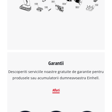
Avem nevoie de acordul dvs. pentru a
incarca serviciul Google Maps!
This content is not permitted to load due
to trackers that are not disclosed to the
visitor. The website owner needs to setup
the site with their CMP to add this content
to the list of technologies used.
Powered by
Usercentrics Consent
Management Platform
Garantii
Descoperiti serviciile noastre gratuite de garantie pentru
produsele sau acumulatorii dumneavoastra Einhell.
Aflati