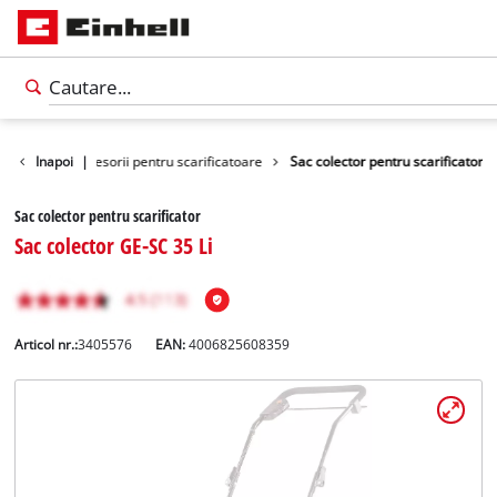
gradina
Inapoi
Accesorii pentru scarificatoare
|
Sac colector pentru scarificator
Sac colector pentru scarificator
Sac colector GE-SC 35 Li
Articol nr.:
3405576
EAN:
4006825608359