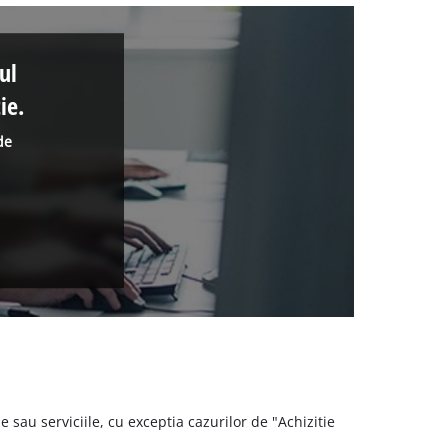
ul
ie.
de
 sau serviciile, cu exceptia cazurilor de "Achizitie