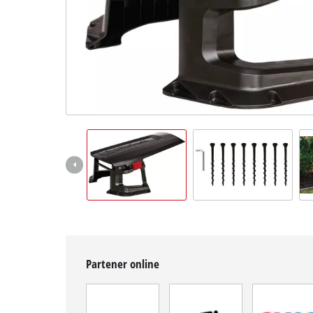
Română
RO
Română
English
Partener online