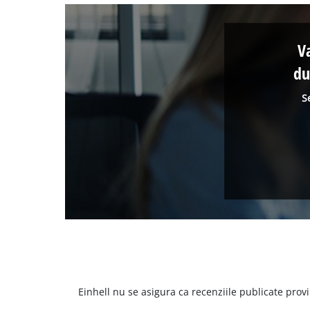
V
du
S
Einhell nu se asigura ca recenziile publicate provi