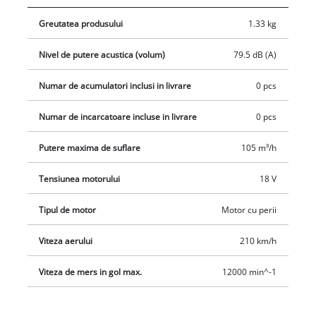
Greutatea produsului
1.33 kg
Nivel de putere acustica (volum)
79.5 dB (A)
Numar de acumulatori inclusi in livrare
0 pcs
Numar de incarcatoare incluse in livrare
0 pcs
Putere maxima de suflare
105 m³/h
Tensiunea motorului
18 V
Tipul de motor
Motor cu perii
Viteza aerului
210 km/h
Viteza de mers in gol max.
12000 min^-1