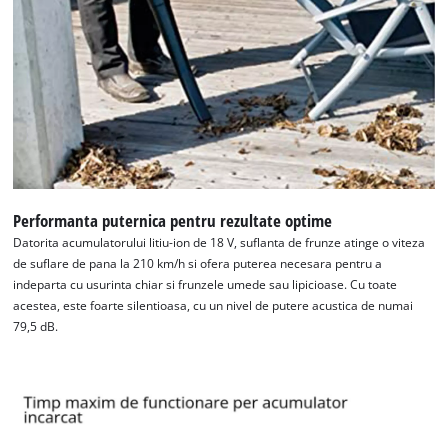
This content is not permitted to load due
to trackers that are not disclosed to the
visitor. The website owner needs to setup
the site with their CMP to add this content
to the list of technologies used.
Powered by
Usercentrics Consent
Management Platform
Performanta puternica pentru rezultate optime
Datorita acumulatorului litiu-ion de 18 V, suflanta de frunze atinge o viteza
de suflare de pana la 210 km/h si ofera puterea necesara pentru a
indeparta cu usurinta chiar si frunzele umede sau lipicioase. Cu toate
acestea, este foarte silentioasa, cu un nivel de putere acustica de numai
79,5 dB.