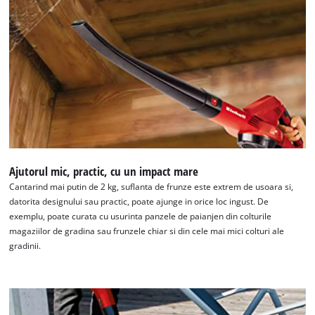
Ajutorul mic, practic, cu un impact mare
Cantarind mai putin de 2 kg, suflanta de frunze este extrem de usoara si,
datorita designului sau practic, poate ajunge in orice loc ingust. De
exemplu, poate curata cu usurinta panzele de paianjen din colturile
magaziilor de gradina sau frunzele chiar si din cele mai mici colturi ale
gradinii.
Avem nevoie de acordul dvs. pentru a
incarca serviciul Google Maps!