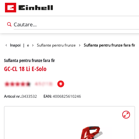
ratoare de frunze
Inapoi
|
Suflante pentru frunze
Suflanta pentru frunze fara fir
Suflanta pentru frunze fara fir
GC-CL 18 Li E-Solo
Articol nr.:
3433532
EAN:
4006825610246