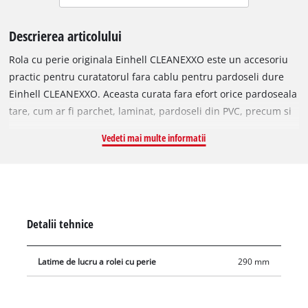
Descrierea articolului
Rola cu perie originala Einhell CLEANEXXO este un accesoriu
practic pentru curatatorul fara cablu pentru pardoseli dure
Einhell CLEANEXXO. Aceasta curata fara efort orice pardoseala
tare, cum ar fi parchet, laminat, pardoseli din PVC, precum si
suprafete mai grosiere, cum ar fi gresie si pardoseala din
Vedeti mai multe informatii
piatra. Rola robusta cu perie poate fi curatata cu usurinta in
masina de spalat la max. 60°C si la viteza mica de
centrifugare. Poate fi indepartata cu usurinta de la aparatul
de curatat fara cablu pentru pardoseli dure fara unelte si
reinstalata in doar cativa pasi. Cu o latime de lucru generoasa
Detalii tehnice
de 29 cm, permite curatarea rapida a camerelor mari si a
suprafetelor mari.
Latime de lucru a rolei cu perie
290 mm