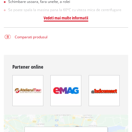
Schimbare usoara, fara unelte, a rolei
Se poate spala la masina pana la 60°C cu viteza mica de centrifugare
Vedeti mai multe informatii
Comparati produsul
Partener online