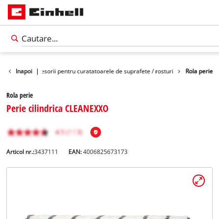
uratare
Inapoi
Accesorii pentru curatatoarele de suprafete / rosturi
|
Rola perie
Rola perie
Perie cilindrica CLEANEXXO
Articol nr.:
3437111
EAN:
4006825673173