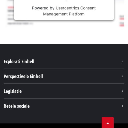
Powered by
Usercentrics Consent
Management Platform
Explorati Einhell
Sustenabilitate
Perspectivele Einhell
Servicii
Despre noi
Legislatie
Sistemul de acumulatori
Cariere
Tipareste
Retele sociale
Einhell in lume
Confidentialitatea datelor
LinkedIn
Conformitate
YouТube