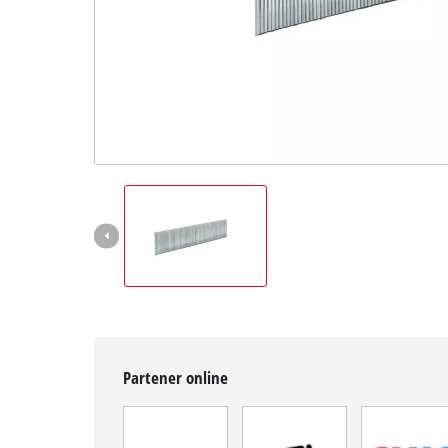
Română
RO
Română
English
Partener online