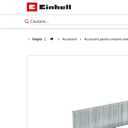
Inapoi
|
Accesorii
Accesorii pentru masini une