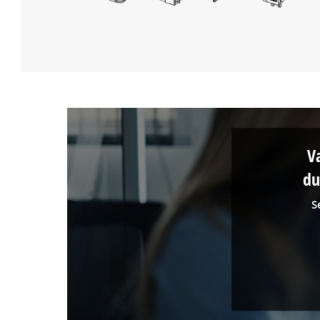
V
du
S