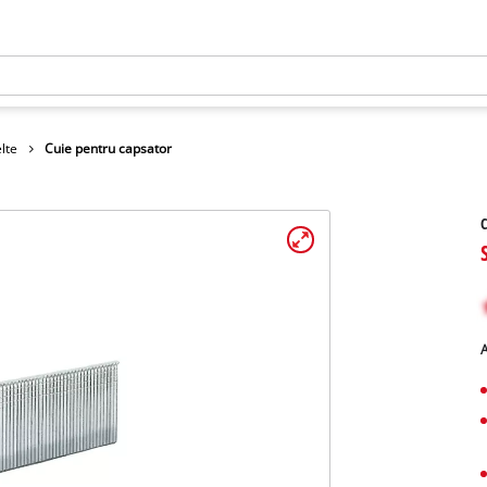
lte
Cuie pentru capsator
C
A