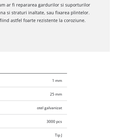
um ar fi repararea gardurilor si suporturilor
 si straturi inaltate, sau fixarea plintelor.
fiind astfel foarte rezistente la coroziune.
1 mm
25 mm
otel galvanizat
3000 pcs
Tip J