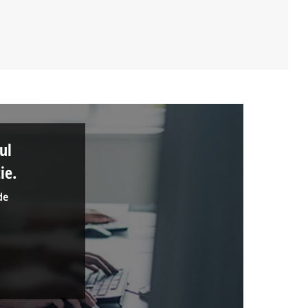
ul
ie.
de