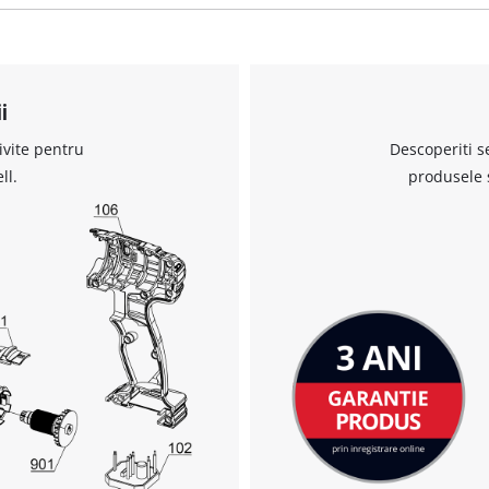
Avem nevoie de acordul dvs. pentru a
i
incarca serviciul Google Maps!
ivite pentru
Descoperiti s
This content is not permitted to load due
ll.
produsele 
to trackers that are not disclosed to the
visitor. The website owner needs to setup
the site with their CMP to add this content
to the list of technologies used.
Powered by
Usercentrics Consent
Management Platform