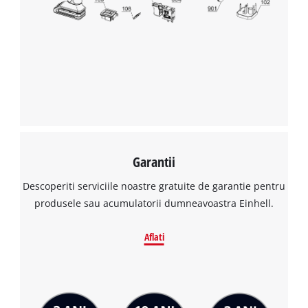
Avem nevoie de acordul dvs. pentru a
incarca serviciul Google Maps!
This content is not permitted to load due
to trackers that are not disclosed to the
visitor. The website owner needs to setup
the site with their CMP to add this content
to the list of technologies used.
Powered by
Usercentrics Consent
Garantii
Management Platform
Descoperiti serviciile noastre gratuite de garantie pentru
produsele sau acumulatorii dumneavoastra Einhell.
Aflati