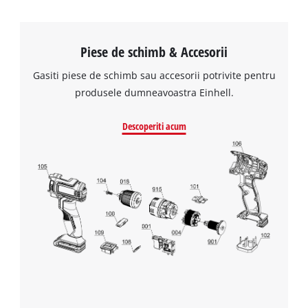
Piese de schimb & Accesorii
Gasiti piese de schimb sau accesorii potrivite pentru
produsele dumneavoastra Einhell.
Descoperiti acum
Avem nevoie de acordul dvs. pentru a
incarca serviciul Google Maps!
This content is not permitted to load due
to trackers that are not disclosed to the
visitor. The website owner needs to setup
the site with their CMP to add this content
to the list of technologies used.
Powered by
Usercentrics Consent
Management Platform