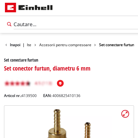
entru masini unelte
Inapoi
|
Accesorii pentru compresoare
Set conectare furtun
Set conectare furtun
Set conector furtun, diametru 6 mm
Articol nr.:
4139500
EAN:
4006825410136
Română
RO
Română