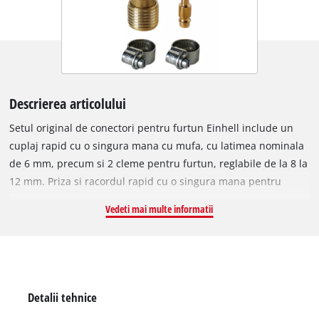
Descrierea articolului
Setul original de conectori pentru furtun Einhell include un
cuplaj rapid cu o singura mana cu mufa, cu latimea nominala
de 6 mm, precum si 2 cleme pentru furtun, reglabile de la 8 la
12 mm. Priza si racordul rapid cu o singura mana pentru
asamblarea furtunului sunt fabricate din alama pentru a
Vedeti mai multe informatii
satisface cerinte ridicate si sunt concepute pentru utilizare
frecventa. Cu setul de conectori pentru furtun, furtunurile de
aer comprimat pot fi asamblate de catre pasionatii de bricolaj
in functie de propriile cerinte. Legaturile si clemele pentru
furtun sunt solutia pentru fixarea rapida si usoara a punctelor
Detalii tehnice
de conectare pe furtunurile de aer comprimat.