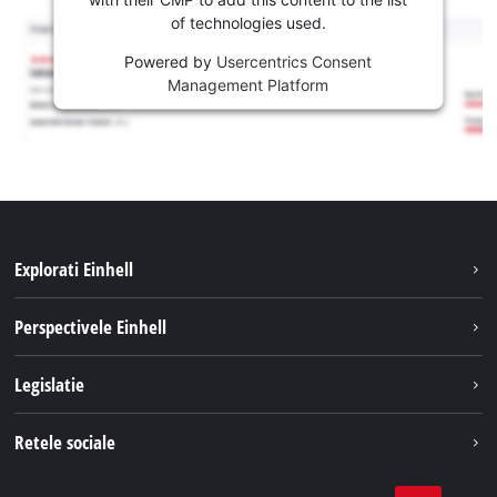
of technologies used.
Powered by
Usercentrics Consent
Management Platform
Explorati Einhell
Sustenabilitate
Perspectivele Einhell
Servicii
Despre noi
Legislatie
Sistemul de acumulatori
Cariere
Tipareste
Retele sociale
Einhell in lume
Confidentialitatea datelor
LinkedIn