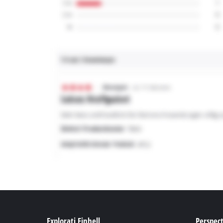
Explorati Einhell
Perspect