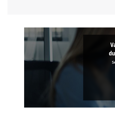
V
du
S