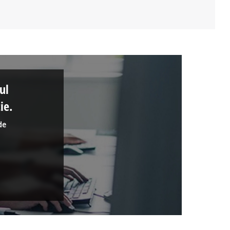
ul
ie.
de