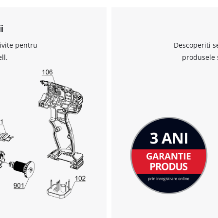
i
Avem nevoie de acordul dvs. pentru a
incarca serviciul Google Maps!
ivite pentru
Descoperiti s
ll.
produsele 
This content is not permitted to load due
to trackers that are not disclosed to the
visitor. The website owner needs to setup
the site with their CMP to add this content
to the list of technologies used.
Powered by
Usercentrics Consent
Management Platform