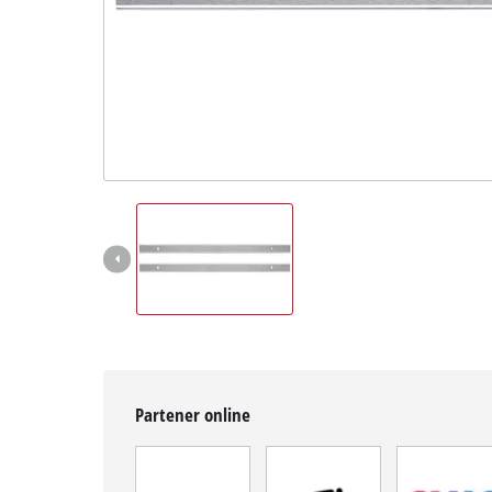
Română
RO
Română
English
Partener online