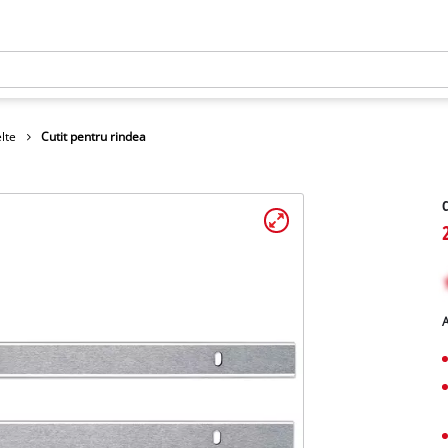
lte
Cutit pentru rindea
C
A