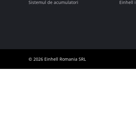
Sistemul de acumulatori
Einhell 
Română
RO
Română
English
© 2026 Einhell Romania SRL