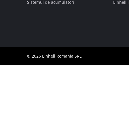
Sistemul de acumulatori
Einhell 
Română
RO
Română
English
© 2026 Einhell Romania SRL