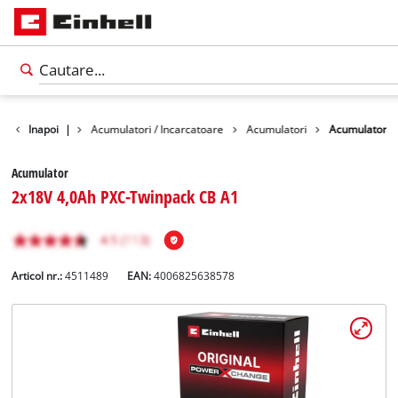
Accesorii
Inapoi
|
Acumulatori / Incarcatoare
Acumulatori
Acumulator
Acumulator
2x18V 4,0Ah PXC-Twinpack CB A1
Articol nr.:
4511489
EAN:
4006825638578
Română
RO
Română