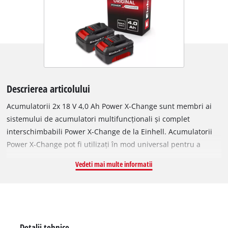
Descrierea articolului
Acumulatorii 2x 18 V 4,0 Ah Power X-Change sunt membri ai
sistemului de acumulatori multifuncționali și complet
interschimbabili Power X-Change de la Einhell. Acumulatorii
Power X-Change pot fi utilizați în mod universal pentru a
furniza putere și rezistență fiecărei unelte din întreaga familie
Vedeti mai multe informatii
de produse pentru grădină și atelier. Acumulatorul 18 V 4,0
Ah Power X-Change este un acumulator de bază din familia
Power X-Change și este, de asemenea, potrivit pentru
utilizarea TWIN-PACK în cadrul aplicațiilor de 36 V. Cu doi
acumulatori de 4,0 Ah ca TWIN-PACK se poate lucra mai mult
Detalii tehnice