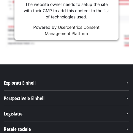
The website owner needs to setup the site
with their CMP to add this content to the list
of technologies used.
Powered by
Usercentrics Consent
Management Platform
Explorati Einhell
Sustenabilitate
Perspectivele Einhell
Servicii
Despre noi
Legislatie
Sistemul de acumulatori
Cariere
Tipareste
Retele sociale
Einhell in lume