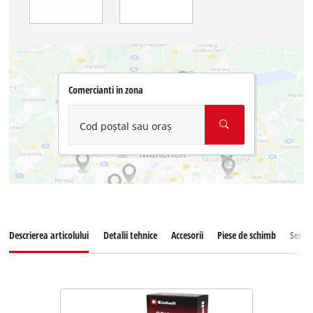
Comercianti in zona
Cod poștal sau oraș
Descrierea articolului
Detalii tehnice
Accesorii
Piese de schimb
Servic