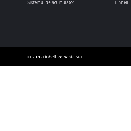
Sistemul de acumulatori
Einhell 
Română
RO
Română
English
© 2026 Einhell Romania SRL