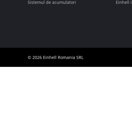
Sistemul de acumulatori
Einhell 
Română
RO
Română
English
© 2026 Einhell Romania SRL