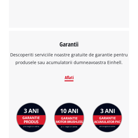
incarca serviciul Google Maps!
This content is not permitted to load due
to trackers that are not disclosed to the
visitor. The website owner needs to setup
the site with their CMP to add this content
to the list of technologies used.
Garantii
Powered by
Usercentrics Consent
Management Platform
Descoperiti serviciile noastre gratuite de garantie pentru
produsele sau acumulatorii dumneavoastra Einhell.
Aflati