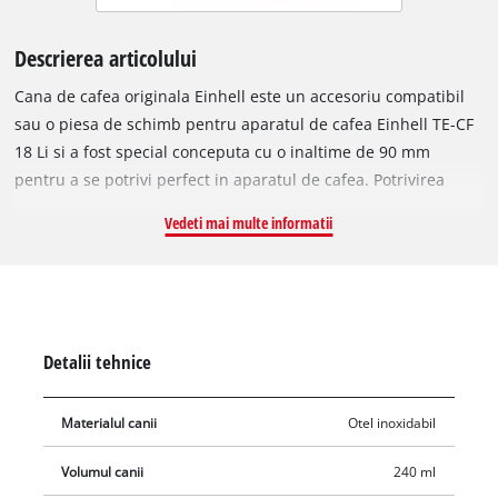
Descrierea articolului
Cana de cafea originala Einhell este un accesoriu compatibil
sau o piesa de schimb pentru aparatul de cafea Einhell TE-CF
18 Li si a fost special conceputa cu o inaltime de 90 mm
pentru a se potrivi perfect in aparatul de cafea. Potrivirea
optima previne caderea canii de cafea din filtrul aparatului de
Vedeti mai multe informatii
cafea in timpul transportului. Fie in atelier, pe santier sau
intr-o vacanta cu cortul: cana robusta din otel inoxidabil nu
numai ca va mentine cafeaua calda pentru o perioada lunga
de timp, dar este si rezistenta la praf si contine pana la 240 ml
de cafea proaspata. Capacul de inalta calitate este fabricat din
Detalii tehnice
plastic rezistent la impact si include o mica gaura. Acest lucru
permite ca ceasca sa fie umpluta cu cafea in timp ce este deja
Materialul canii
Otel inoxidabil
acoperita de capac.
Volumul canii
240 ml