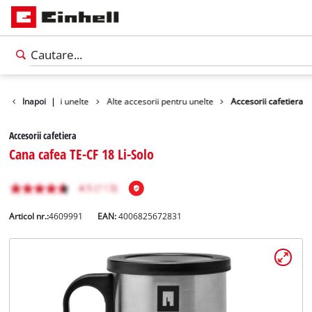
ii pentru masini unelte
Inapoi
|
Alte accesorii pentru unelte
Accesorii cafetiera
Accesorii cafetiera
Cana cafea TE-CF 18 Li-Solo
Articol nr.:
4609991
EAN:
4006825672831