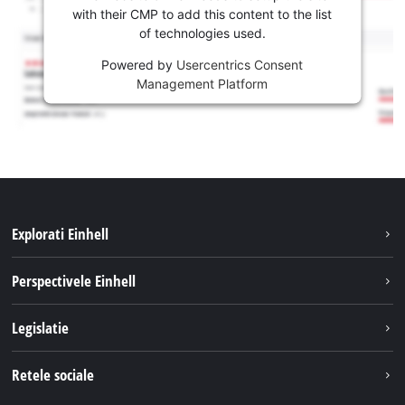
with their CMP to add this content to the list
of technologies used.
Powered by
Usercentrics Consent
Management Platform
Explorati Einhell
Sustenabilitate
Perspectivele Einhell
Servicii
Despre noi
Legislatie
Sistemul de acumulatori
Cariere
Tipareste
Retele sociale
Einhell in lume
Confidentialitatea datelor