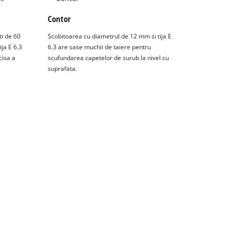
Contor
ti de 60
Scobitoarea cu diametrul de 12 mm si tija E
ja E 6.3
6.3 are sase muchii de taiere pentru
cisa a
scufundarea capetelor de surub la nivel cu
suprafata.