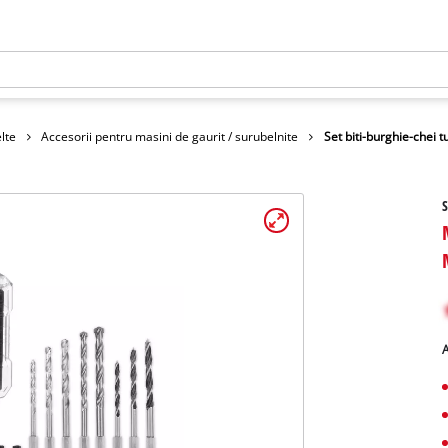
lte
Accesorii pentru masini de gaurit / surubelnite
Set biti-burghie-chei 
S
A