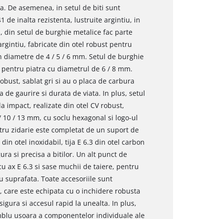
sa. De asemenea, in setul de biti sunt
 de inalta rezistenta, lustruite argintiu, in
s, din setul de burghie metalice fac parte
argintiu, fabricate din otel robust pentru
 in diametre de 4 / 5 / 6 mm. Setul de burghie
pentru piatra cu diametrul de 6 / 8 mm.
obust, sablat gri si au o placa de carbura
 de gaurire si durata de viata. In plus, setul
la impact, realizate din otel CV robust,
/ 10 / 13 mm, cu soclu hexagonal si logo-ul
ntru zidarie este completat de un suport de
in otel inoxidabil, tija E 6.3 din otel carbon
ra si precisa a bitilor. Un alt punct de
cu ax E 6.3 si sase muchii de taiere, pentru
 suprafata. Toate accesoriile sunt
a, care este echipata cu o inchidere robusta
igura si accesul rapid la unealta. In plus,
blu usoara a componentelor individuale ale