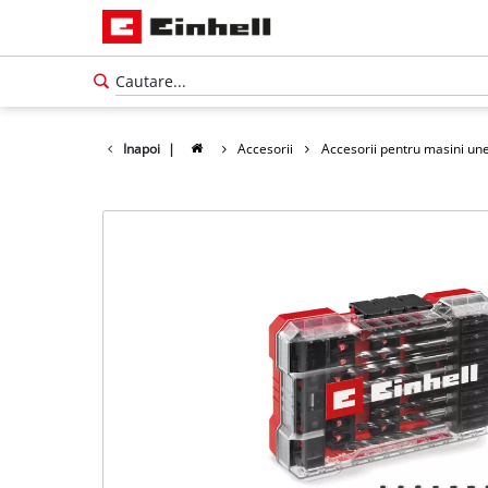
Inapoi
|
Accesorii
Accesorii pentru masini une
Română
RO
Română