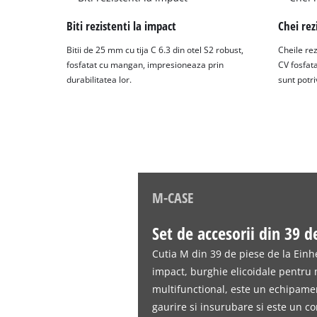
Biti rezistenti la impact
Chei rez
Bitii de 25 mm cu tija C 6.3 din otel S2 robust,
Cheile rez
fosfatat cu mangan, impresioneaza prin
CV fosfat
durabilitatea lor.
sunt potriv
M-CASE
Set de accesorii din 39 d
Cutia M din 39 de piese de la Einhe
impact, burghie elicoidale pentru 
multifunctional, este un echipame
gaurire si insurubare si este un 