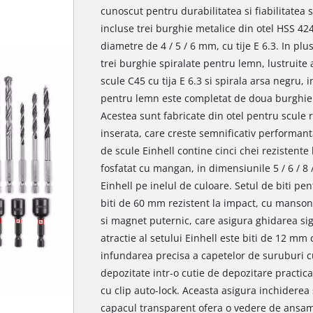
cunoscut pentru durabilitatea si fiabilitatea 
incluse trei burghie metalice din otel HSS 4241
diametre de 4 / 5 / 6 mm, cu tije E 6.3. In plu
trei burghie spiralate pentru lemn, lustruite 
scule C45 cu tija E 6.3 si spirala arsa negru,
pentru lemn este completat de doua burghie 
Acestea sunt fabricate din otel pentru scule r
inserata, care creste semnificativ performanta
de scule Einhell contine cinci chei rezistente 
fosfatat cu mangan, in dimensiunile 5 / 6 / 8 
Einhell pe inelul de culoare. Setul de biti pe
biti de 60 mm rezistent la impact, cu manson d
si magnet puternic, care asigura ghidarea sigu
atractie al setului Einhell este biti de 12 mm 
infundarea precisa a capetelor de suruburi cu
depozitate intr-o cutie de depozitare practic
cu clip auto-lock. Aceasta asigura inchiderea s
capacul transparent ofera o vedere de ansam