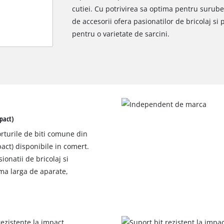
cutiei. Cu potrivirea sa optima pentru surubel
de accesorii ofera pasionatilor de bricolaj si
pentru o varietate de sarcini.
mpact)
rturile de biti comune din
pact) disponibile in comert.
onatii de bricolaj si
ama larga de aparate,
Avem nevoie de acordul dvs. pentru a
incarca serviciul Google Maps!
This content is not permitted to load due
to trackers that are not disclosed to the