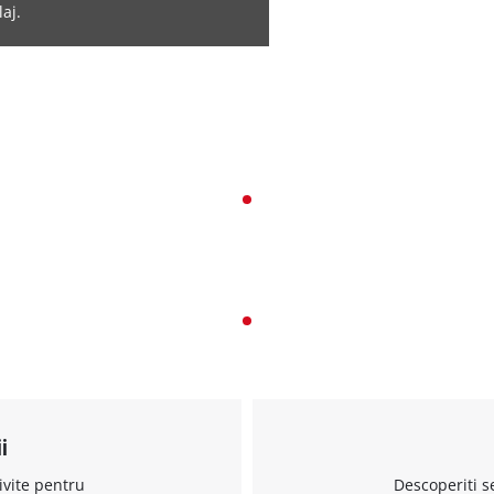
laj.
i
ivite pentru
Descoperiti s