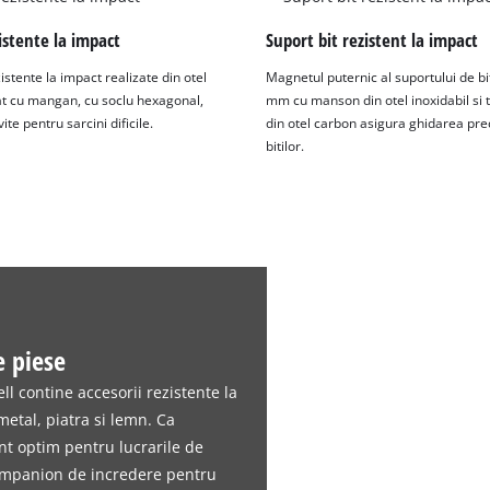
visitor. The website owner needs to setup
the site with their CMP to add this content
istente la impact
Suport bit rezistent la impact
to the list of technologies used.
istente la impact realizate din otel
Magnetul puternic al suportului de bi
Powered by
Usercentrics Consent
at cu mangan, cu soclu hexagonal,
mm cu manson din otel inoxidabil si ti
Management Platform
ite pentru sarcini dificile.
din otel carbon asigura ghidarea pre
bitilor.
e piese
ll contine accesorii rezistente la
metal, piatra si lemn. Ca
nt optim pentru lucrarile de
companion de incredere pentru