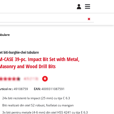
tubulare
et biti-burghie-chei tubulare
M-CASE 39-pc. Impact Bit Set with Metal,
Masonry and Wood Drill Bits
rticol nr.:
49108759
EAN:
4009311087591
24x biti rezistenti la impact (25 mm) cu tija C 6.3
Biti realizati din otel S2 robust, fosfatat cu mangan
3x biti pentru metale (4-6 mm) din otel HSS 4241 cu tija E 6.3