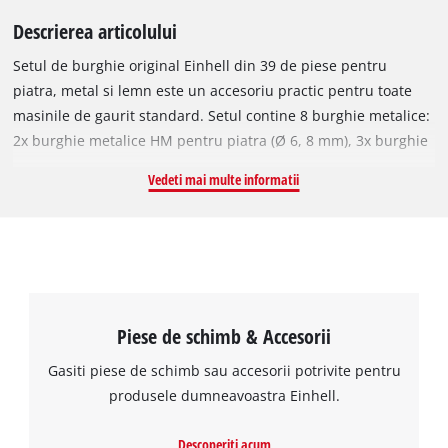
Descrierea articolului
Setul de burghie original Einhell din 39 de piese pentru
piatra, metal si lemn este un accesoriu practic pentru toate
masinile de gaurit standard. Setul contine 8 burghie metalice:
2x burghie metalice HM pentru piatra (Ø 6, 8 mm), 3x burghie
metalice HSS (Ø 4, 5, 6 mm) si 3x burghie metalice pentru
Vedeti mai multe informatii
lemn (Ø 4, 5, 6 mm). In set sunt furnizate, de asemenea, 24 de
biti din cele mai comune forme. PH1, PH2, PZ1, PZ2, PZ3, H4,
H5, SL5, T10, T15, T20, T25, T27, T30 si T40. Setul contine, de
asemenea, 5 insertii de cheie tubulara pentru insurubarea
piulitelor, un suport pentru biti cu schimbare rapida si o freza
pentru frezarea la nivel a suruburilor. Setul de accesorii este
Piese de schimb & Accesorii
livrat intr-o cutie practica. Bitii (E6.3 Shank) si burghiurile sunt
compatibile cu toate burghiurile si surubelnitele fara cablu
Gasiti piese de schimb sau accesorii potrivite pentru
disponibile in comert.
produsele dumneavoastra Einhell.
Descoperiti acum