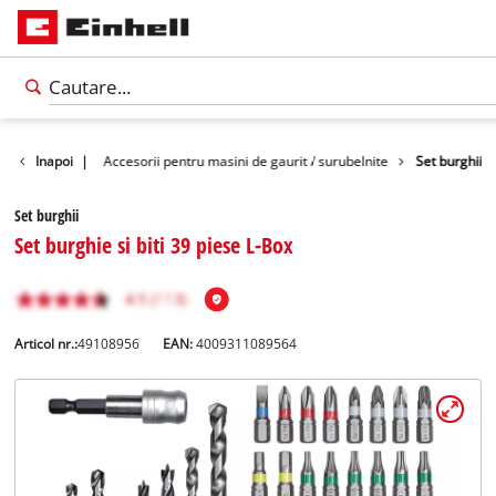
masini unelte
Inapoi
|
Accesorii pentru masini de gaurit / surubelnite
Set burghii
Set burghii
Set burghie si biti 39 piese L-Box
Articol nr.:
49108956
EAN:
4009311089564
Română
RO
Română