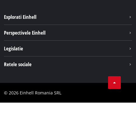
Explorati Einhell
Sustenabilitate
Perspectivele Einhell
Servicii
Despre noi
Legislatie
Sistemul de acumulatori
Cariere
Tipareste
Retele sociale
Einhell in lume
Confidentialitatea datelor
LinkedIn
Conformitate
YouТube
Declaratie de accesibilitate
© 2026 Einhell Romania SRL
Facebook
Instagram