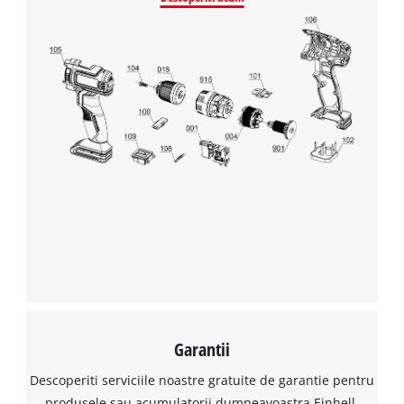
Avem nevoie de acordul dvs. pentru a
incarca serviciul Google Maps!
This content is not permitted to load due
to trackers that are not disclosed to the
Garantii
visitor. The website owner needs to setup
Descoperiti serviciile noastre gratuite de garantie pentru
the site with their CMP to add this content
to the list of technologies used.
produsele sau acumulatorii dumneavoastra Einhell.