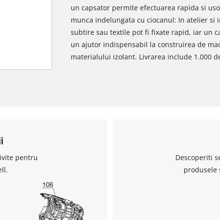
un capsator permite efectuarea rapida si usoar
munca indelungata cu ciocanul: In atelier si
subtire sau textile pot fi fixate rapid, iar un
un ajutor indispensabil la construirea de mach
materialului izolant. Livrarea include 1.000 d
i
ivite pentru
Descoperiti s
ll.
produsele 
Avem nevoie de acordul dvs. pentru a
incarca serviciul Google Maps!