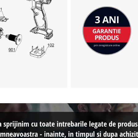
This content is not permitted to load due
to trackers that are not disclosed to the
visitor. The website owner needs to setup
the site with their CMP to add this content
to the list of technologies used.
Powered by
Usercentrics Consent
Management Platform
a sprijinim cu toate intrebarile legate de produs
mneavoastra - inainte, in timpul si dupa achizit