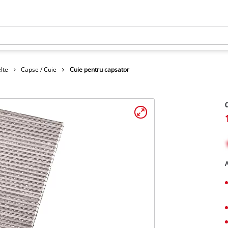
lte
Capse / Cuie
Cuie pentru capsator
C
A