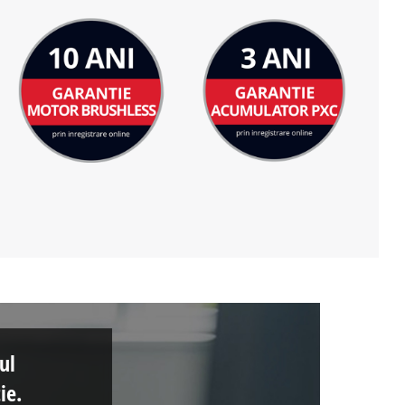
ul
ie.