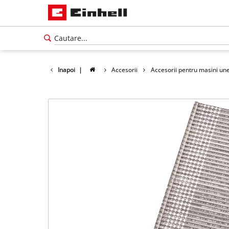
Inapoi
|
Accesorii
Accesorii pentru masini une
Română
RO
Română