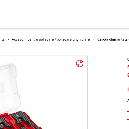
lte
Accesorii pentru polizoare / polizoare unghiulare
Carota diamantata c
C
A