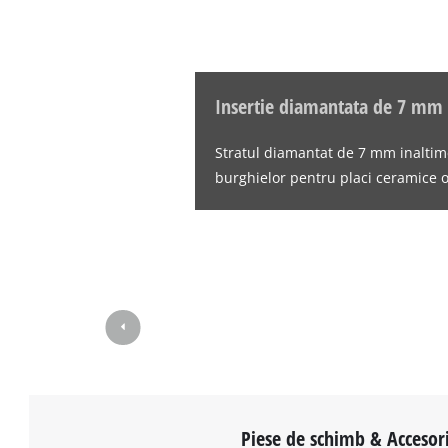
Insertie diamantata de 7 mm
Stratul diamantat de 7 mm inaltime 
burghielor pentru placi ceramice o
Piese de schimb & Accesori