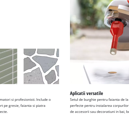
visitor. The website owner needs to setup
the site with their CMP to add this content
to the list of technologies used.
Powered by
Usercentrics Consent
Management Platform
Aplicatii versatile
atori si profesionisti. Include o
Setul de burghie pentru faianta de la E
t pe gresie, faianta si piatra
perfecte pentru instalarea corpurilor
iecte.
de accesorii sau decoratiuni in bai, b