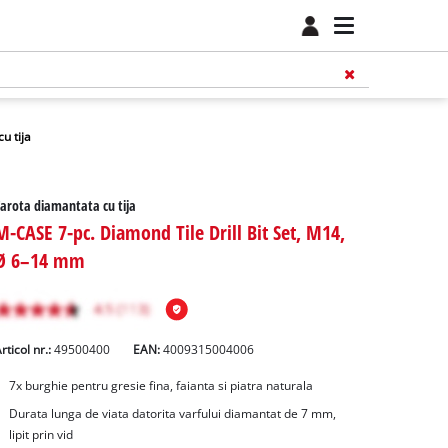
u tija
arota diamantata cu tija
M-CASE 7-pc. Diamond Tile Drill Bit Set, M14,
Ø 6–14 mm
rticol nr.:
49500400
EAN:
4009315004006
7x burghie pentru gresie fina, faianta si piatra naturala
Durata lunga de viata datorita varfului diamantat de 7 mm,
lipit prin vid