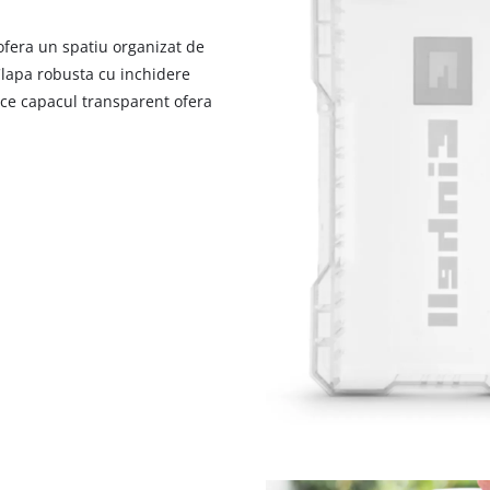
 ofera un spatiu organizat de
Clapa robusta cu inchidere
p ce capacul transparent ofera
Avem nevoie de acordul dvs. pentru a
incarca serviciul Google Maps!
This content is not permitted to load due
to trackers that are not disclosed to the