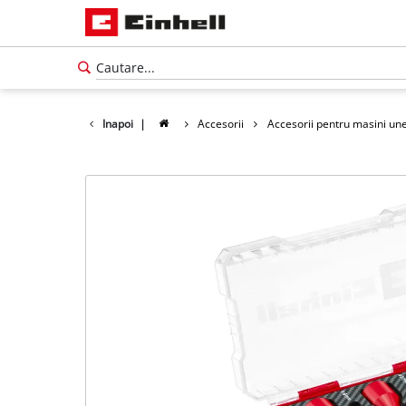
Inapoi
|
Accesorii
Accesorii pentru masini une
Română
RO
Română