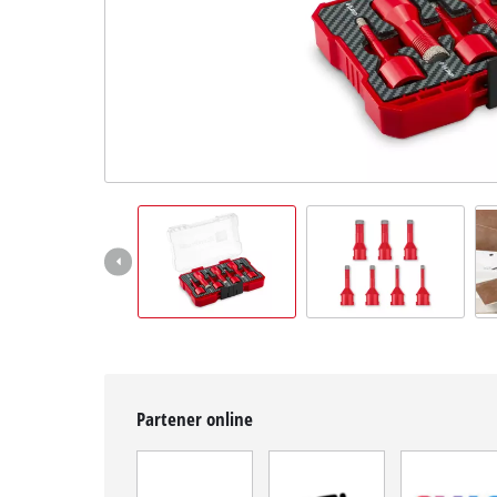
English
Partener online