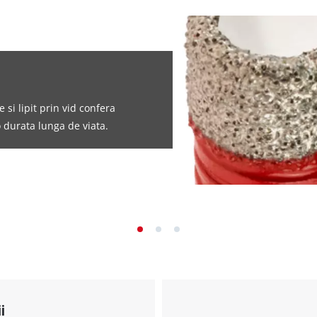
si lipit prin vid confera
 durata lunga de viata.
i